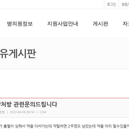
로그인
회원
병의원정보
지원사업안내
게시판
자
유게시판
약처방 관련문의드립니다
현 ㅣ 2022-04-06 00:50 ㅣ 1244
가 출혈이 심해서 약을 다써가는데 약탈려면 2주정도 남았는데 약을 미리 탈수있을