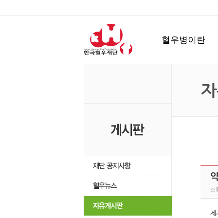
혈우병이란
자
조종
제