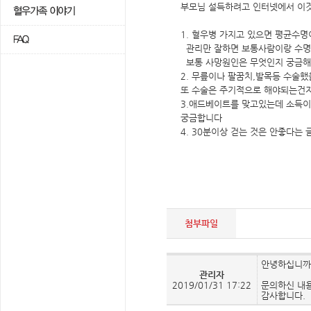
부모님 설득하려고 인터넷에서 이
1. 혈우병 가지고 있으면 평균수명
관리만 잘하면 보통사람이랑 수명
보통 사망원인은 무엇인지 궁금
2. 무릎이나 팔꿈치,발목등 수술
또 수술은 주기적으로 해야되는건지
3.애드베이트를 맞고있는데 소득이
궁금합니다
4. 30분이상 걷는 것은 안좋다는
첨부파일
안녕하십니까
관리자
2019/01/31 17:22
문의하신 내
감사합니다.